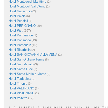
Hotel Monteverdi Marittimo
(2)
Hotel Montopoli Val d'Arno
(1)
Hotel Navacchio
(2)
Hotel Palaia
(6)
Hotel Peccioli
(4)
Hotel PERIGNANO
(29)
Hotel Pisa
(167)
Hotel Pomarance
(1)
Hotel Ponsacco
(19)
Hotel Pontedera
(10)
Hotel Riparbella
(2)
Hotel SAN GIOVANNI ALLA VENA
(1)
Hotel San Giuliano Terme
(8)
Hotel San Miniato
(3)
Hotel Santa Luce
(2)
Hotel Santa Maria a Monte
(2)
Hotel Terricciola
(2)
Hotel Tirrenia
(9)
Hotel VALTRIANO
(2)
Hotel VISIGNANO
(1)
Hotel Volterra
(17)
1
|
2
|
3
|
4
|
5
|
6
|
7
|
8
|
9
|
10
|
11
|
12
|
13
|
14
|
15
|
16
|
17
|