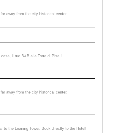
far away from the city historical center.
a casa, il tuo B&B alla Torre di Pisa !
far away from the city historical center.
ear to the Leaning Tower. Book directly to the Hotel!