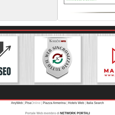
AnyWeb
|
Pisa
Online |
Piazza Armerina
|
Hotels Web
|
Italia Search
Portale Web membro di
NETWORK PORTALI