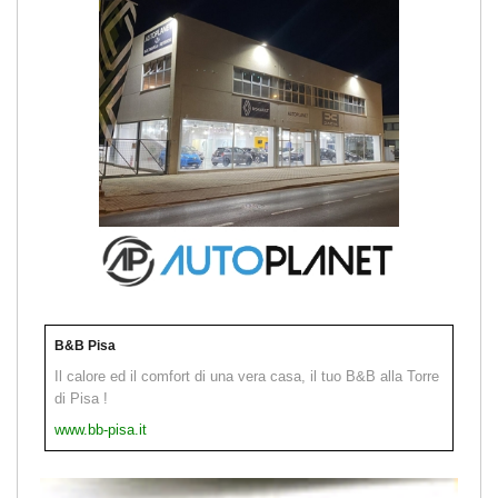
B&B Pisa
Il calore ed il comfort di una vera casa, il tuo B&B alla Torre
di Pisa !
www.bb-pisa.it