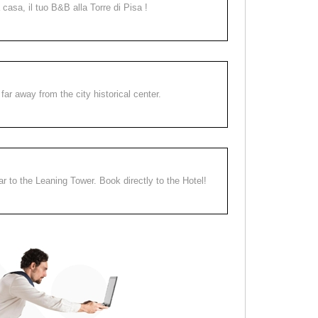
a casa, il tuo B&B alla Torre di Pisa !
far away from the city historical center.
ear to the Leaning Tower. Book directly to the Hotel!