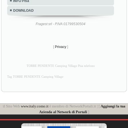
INFO Pisa
DOWNLOAD
Fragest srl - P.IVA 01799530504
[
Privacy
]
TORRE PENDENTE Camping Village Pisa telefono
Tag TORRE PENDENTE Camping Village
il Sito Web
www.italy.como.it
è membro di NetworkPortali.it | [
Aggiungi la tua
Azienda al Network di Portali
]