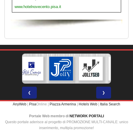
www.hotelnovecento.pisa.it
❮
❯
AnyWeb
|
Pisa
Online |
Piazza Armerina
|
Hotels Web
|
Italia Search
Portale Web membro di
NETWORK PORTALI
Questo portale aderisce al progetto di PROMOZIONE MULTI-CANALE: unico
inserimento, multipla promozione!