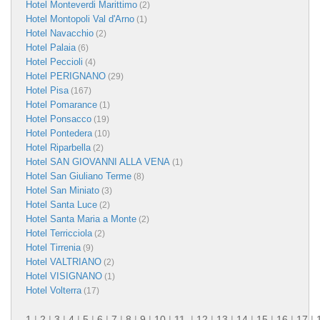
Hotel Monteverdi Marittimo
(2)
Hotel Montopoli Val d'Arno
(1)
Hotel Navacchio
(2)
Hotel Palaia
(6)
Hotel Peccioli
(4)
Hotel PERIGNANO
(29)
Hotel Pisa
(167)
Hotel Pomarance
(1)
Hotel Ponsacco
(19)
Hotel Pontedera
(10)
Hotel Riparbella
(2)
Hotel SAN GIOVANNI ALLA VENA
(1)
Hotel San Giuliano Terme
(8)
Hotel San Miniato
(3)
Hotel Santa Luce
(2)
Hotel Santa Maria a Monte
(2)
Hotel Terricciola
(2)
Hotel Tirrenia
(9)
Hotel VALTRIANO
(2)
Hotel VISIGNANO
(1)
Hotel Volterra
(17)
1
|
2
|
3
|
4
|
5
|
6
|
7
|
8
|
9
|
10
|
11
|
12
|
13
|
14
|
15
|
16
|
17
|