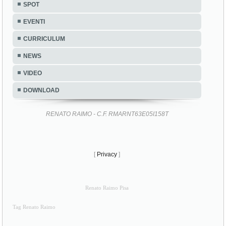
SPOT
EVENTI
CURRICULUM
NEWS
VIDEO
DOWNLOAD
RENATO RAIMO - C.F. RMARNT63E05I158T
[
Privacy
]
Renato Raimo Pisa
Tag Renato Raimo