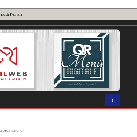
rk di Portali
]
❯
la promozione!