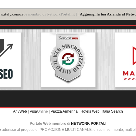
w.italy.como.it
è membro di NetworkPortali.it | [
Aggiungi la tua Azienda al Netwo
AnyWeb
|
Pisa
Online |
Piazza Armerina
|
Hotels Web
|
Italia Search
Portale Web membro di
NETWORK PORTALI
e aderisce al progetto di PROMOZIONE MULTI-CANALE: unico inserimento, multip