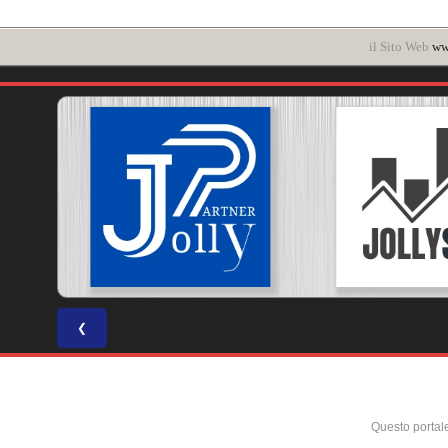
il Sito Web
ww
❮
Questo portal