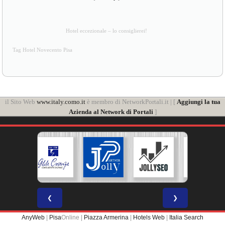
Hotel eccezionale – lo consiglierei!
Tag Hotel Novecento Pisa
il Sito Web
www.italy.como.it
è membro di NetworkPortali.it | [
Aggiungi la tua
Azienda al Network di Portali
]
❮
❯
AnyWeb
|
Pisa
Online |
Piazza Armerina
|
Hotels Web
|
Italia Search