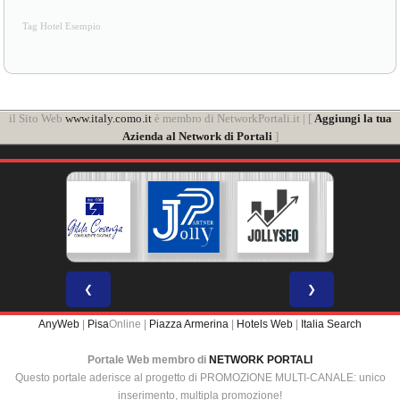
Tag Hotel Esempio
il Sito Web
www.italy.como.it
è membro di NetworkPortali.it | [
Aggiungi la tua
Azienda al Network di Portali
]
❮
❯
AnyWeb
|
Pisa
Online |
Piazza Armerina
|
Hotels Web
|
Italia Search
Portale Web membro di
NETWORK PORTALI
Questo portale aderisce al progetto di PROMOZIONE MULTI-CANALE: unico
inserimento, multipla promozione!