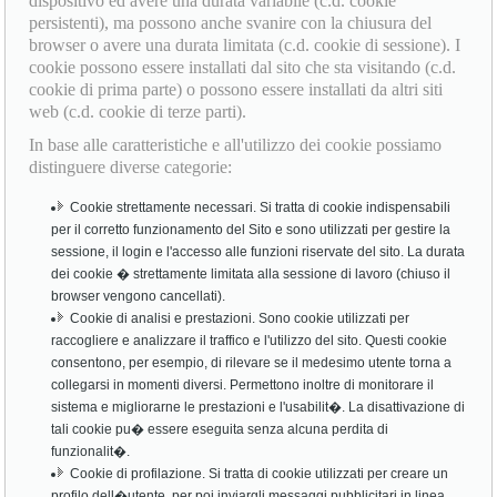
dispositivo ed avere una durata variabile (c.d. cookie
persistenti), ma possono anche svanire con la chiusura del
browser o avere una durata limitata (c.d. cookie di sessione). I
cookie possono essere installati dal sito che sta visitando (c.d.
cookie di prima parte) o possono essere installati da altri siti
web (c.d. cookie di terze parti).
In base alle caratteristiche e all'utilizzo dei cookie possiamo
distinguere diverse categorie:
Cookie strettamente necessari. Si tratta di cookie indispensabili
per il corretto funzionamento del Sito e sono utilizzati per gestire la
sessione, il login e l'accesso alle funzioni riservate del sito. La durata
dei cookie � strettamente limitata alla sessione di lavoro (chiuso il
browser vengono cancellati).
Cookie di analisi e prestazioni. Sono cookie utilizzati per
raccogliere e analizzare il traffico e l'utilizzo del sito. Questi cookie
consentono, per esempio, di rilevare se il medesimo utente torna a
collegarsi in momenti diversi. Permettono inoltre di monitorare il
sistema e migliorarne le prestazioni e l'usabilit�. La disattivazione di
tali cookie pu� essere eseguita senza alcuna perdita di
funzionalit�.
Cookie di profilazione. Si tratta di cookie utilizzati per creare un
profilo dell�utente, per poi inviargli messaggi pubblicitari in linea