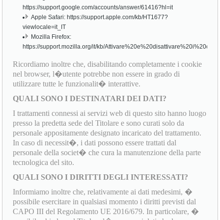
https://support.google.com/accounts/answer/61416?hl=it
Apple Safari: https://support.apple.com/kb/HT1677?
viewlocale=it_IT
Mozilla Firefox:
https://support.mozilla.org/it/kb/Attivare%20e%20disattivare%20i%20cook
Ricordiamo inoltre che, disabilitando completamente i cookie
nel browser, l�utente potrebbe non essere in grado di
utilizzare tutte le funzionalit� interattive.
QUALI SONO I DESTINATARI DEI DATI?
I trattamenti connessi ai servizi web di questo sito hanno luogo
presso la predetta sede del Titolare e sono curati solo da
personale appositamente designato incaricato del trattamento.
In caso di necessit�, i dati possono essere trattati dal
personale della societ� che cura la manutenzione della parte
tecnologica del sito.
QUALI SONO I DIRITTI DEGLI INTERESSATI?
Informiamo inoltre che, relativamente ai dati medesimi, �
possibile esercitare in qualsiasi momento i diritti previsti dal
CAPO III del Regolamento UE 2016/679. In particolare, �